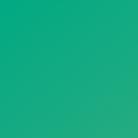
遥想公瑾当年，小乔初嫁了，雄姿英发。
羽扇纶巾，谈笑间，樯橹灰飞烟灭。
故国神游，多情应笑我，早生华发。
人生如梦，一尊还酹江月。